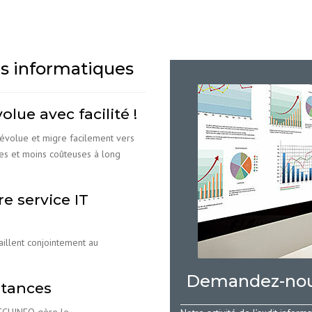
es informatiques
lue avec facilité !
 évolue et migre facilement vers
les et moins coûteuses à long
e service IT
illent conjointement au
Demandez-nous
stances
TECHINFO gère le